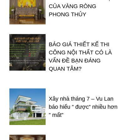
CỦA VÀNG RÒNG
PHONG THỦY
BÁO GIÁ THIẾT KẾ THI
CÔNG NỘI THẤT CÓ LÀ
VẤN ĐỀ BẠN ĐÁNG
QUAN TÂM?
Xây nhà tháng 7 – Vu Lan
báo hiếu ” được” nhiều hơn
” mất”