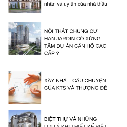
nhân và uy tín của nhà thầu
NỘI THẤT CHUNG CƯ
HAN JARDIN CÓ XỨNG
TẦM DỰ ÁN CĂN HỘ CAO
CẤP ?
XÂY NHÀ – CÂU CHUYỆN
CỦA KTS VÀ THƯỢNG ĐẾ
BIỆT THỰ VÀ NHỮNG
LƯU Ý KHI THIẾT KẾ BIỆT