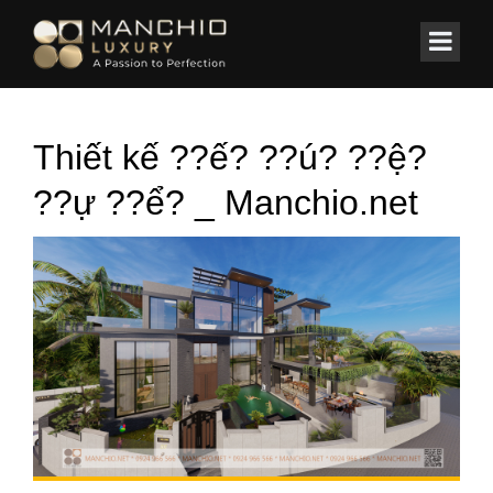
id="homepagex">
Home
/
BIỆT THỰ
/
Thiết kế Kiến trúc/Nội thất Biệt Thự Biển
Thiết kế ??ế? ??ú? ??ệ?
??ự ??ể? _ Manchio.net