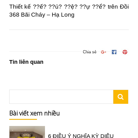
Thiết kế ??ế? ??ú? ??ệ? ??ự ??ể? trên Đồi
368 Bãi Cháy – Hạ Long
Chia sẻ
Tin liên quan
Bài viết xem nhiều
6 ĐIỀU Ý NGHĨA KỲ DIỆU