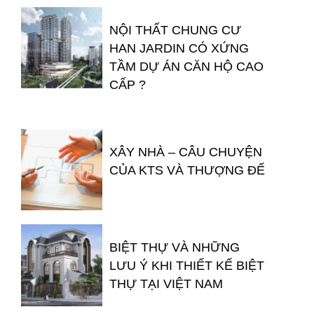
NỘI THẤT CHUNG CƯ
HAN JARDIN CÓ XỨNG
TẦM DỰ ÁN CĂN HỘ CAO
CẤP ?
XÂY NHÀ – CÂU CHUYỆN
CỦA KTS VÀ THƯỢNG ĐẾ
BIỆT THỰ VÀ NHỮNG
LƯU Ý KHI THIẾT KẾ BIỆT
THỰ TẠI VIỆT NAM