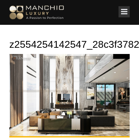
id="homepagex">
Home
/
BIỆT THỰ
/
Thiết kế Kiến trúc/Nội thất Biệt Thự Biển
z2554254142547_28c3f378