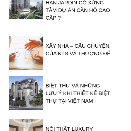
HAN JARDIN CÓ XỨNG
TẦM DỰ ÁN CĂN HỘ CAO
CẤP ?
XÂY NHÀ – CÂU CHUYỆN
CỦA KTS VÀ THƯỢNG ĐẾ
BIỆT THỰ VÀ NHỮNG
LƯU Ý KHI THIẾT KẾ BIỆT
THỰ TẠI VIỆT NAM
NỘI THẤT LUXURY