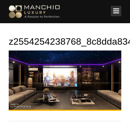
id="homepagex">
Home
/
BIỆT THỰ
/
Thiết kế Kiến trúc/Nội thất Biệt Thự Biển
z2554254238768_8c8dda83