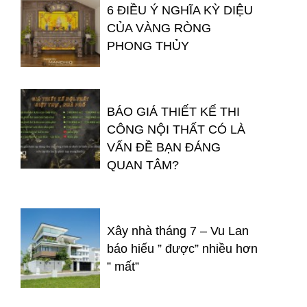
6 ĐIỀU Ý NGHĨA KỲ DIỆU
CỦA VÀNG RÒNG
PHONG THỦY
BÁO GIÁ THIẾT KẾ THI
CÔNG NỘI THẤT CÓ LÀ
VẤN ĐỀ BẠN ĐÁNG
QUAN TÂM?
Xây nhà tháng 7 – Vu Lan
báo hiếu ” được” nhiều hơn
” mất”