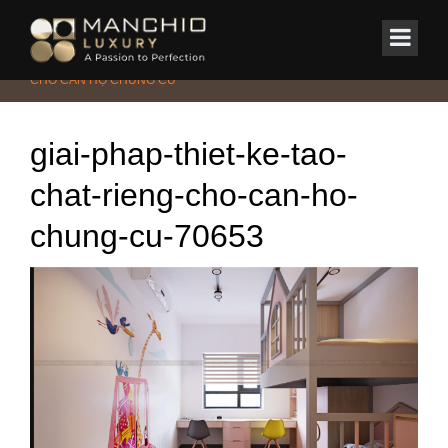
id="homepagex">
Home
/
Tin Tức & Sự Kiện
/
GIẢI PHÁP THIẾT KẾ TẠO “CHẤT RIÊNG”
CHO CĂN HỘ CHUNG CƯ
giai-phap-thiet-ke-tao-
chat-rieng-cho-can-ho-
chung-cu-70653