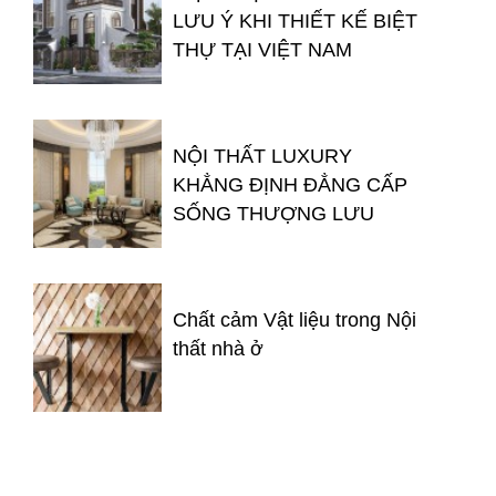
LƯU Ý KHI THIẾT KẾ BIỆT
THỰ TẠI VIỆT NAM
NỘI THẤT LUXURY
KHẲNG ĐỊNH ĐẲNG CẤP
SỐNG THƯỢNG LƯU
Chất cảm Vật liệu trong Nội
thất nhà ở