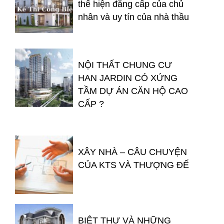
thể hiện đẳng cấp của chủ
nhân và uy tín của nhà thầu
NỘI THẤT CHUNG CƯ
HAN JARDIN CÓ XỨNG
TẦM DỰ ÁN CĂN HỘ CAO
CẤP ?
XÂY NHÀ – CÂU CHUYỆN
CỦA KTS VÀ THƯỢNG ĐẾ
BIỆT THỰ VÀ NHỮNG