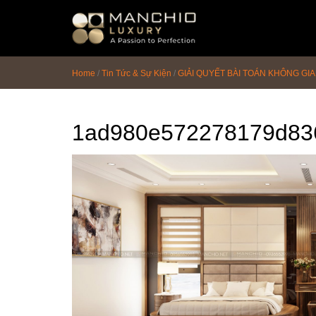
id="homepagex">
Home
/
Tin Tức & Sự Kiện
/
GIẢI QUYẾT BÀI TOÁN KHÔNG GIA
1ad980e572278179d83