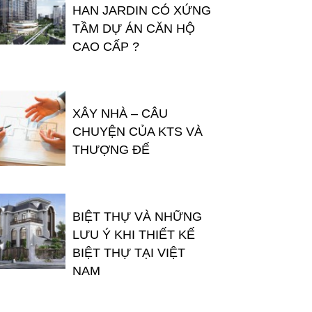
HAN JARDIN CÓ XỨNG
TẦM DỰ ÁN CĂN HỘ
CAO CẤP ?
XÂY NHÀ – CÂU
CHUYỆN CỦA KTS VÀ
THƯỢNG ĐẾ
BIỆT THỰ VÀ NHỮNG
LƯU Ý KHI THIẾT KẾ
BIỆT THỰ TẠI VIỆT
NAM