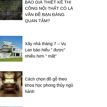
BÁO GIÁ THIẾT KẾ THI
CÔNG NỘI THẤT CÓ LÀ
VẤN ĐỀ BẠN ĐÁNG
QUAN TÂM?
Xây nhà tháng 7 – Vu
Lan báo hiếu ” được”
nhiều hơn ” mất”
Cách chọn đồ gỗ theo
khoa học phong thủy ngũ
hành