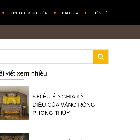
TIN TỨC & SỰ KIỆN
BÁO GIÁ
LIÊN HỆ
ài viết xem nhiều
6 ĐIỀU Ý NGHĨA KỲ
DIỆU CỦA VÀNG RÒNG
PHONG THỦY