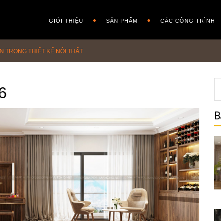
GIỚI THIỆU
SẢN PHẨM
CÁC CÔNG TRÌNH
N TRONG THIẾT KẾ NỘI THẤT
6
B