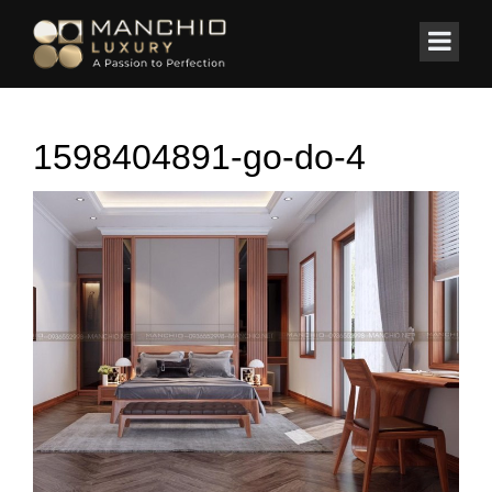
id="homepagex">
Home
/
Tin Tức & Sự Kiện
/
Phong cách
/
Gõ Đỏ cho người yêu gỗ
1598404891-go-do-4