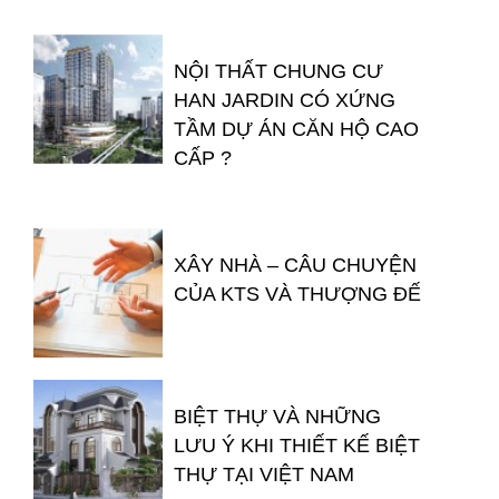
NỘI THẤT CHUNG CƯ
HAN JARDIN CÓ XỨNG
TẦM DỰ ÁN CĂN HỘ CAO
CẤP ?
XÂY NHÀ – CÂU CHUYỆN
CỦA KTS VÀ THƯỢNG ĐẾ
BIỆT THỰ VÀ NHỮNG
LƯU Ý KHI THIẾT KẾ BIỆT
THỰ TẠI VIỆT NAM