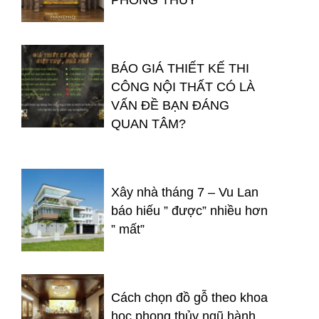
PHONG THỦY
BÁO GIÁ THIẾT KẾ THI
CÔNG NỘI THẤT CÓ LÀ
VẤN ĐỀ BẠN ĐÁNG
QUAN TÂM?
Xây nhà tháng 7 – Vu Lan
báo hiếu ” được” nhiều hơn
” mất”
Cách chọn đồ gỗ theo khoa
học phong thủy ngũ hành