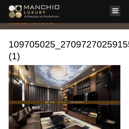
id="homepagex">
Home
/
Tin Tức & Sự Kiện
/
KỶ NGUYÊN NỘI THẤT GỖ ÓC CHÓ
TRONG BIỆT THỰ CAO CẤP
109705025_2709727025915
(1)