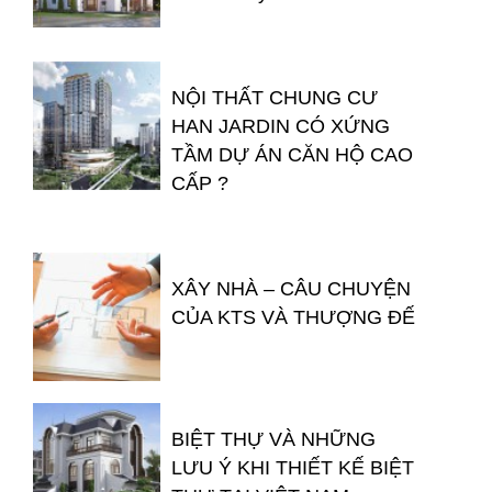
NỘI THẤT CHUNG CƯ
HAN JARDIN CÓ XỨNG
TẦM DỰ ÁN CĂN HỘ CAO
CẤP ?
XÂY NHÀ – CÂU CHUYỆN
CỦA KTS VÀ THƯỢNG ĐẾ
BIỆT THỰ VÀ NHỮNG
LƯU Ý KHI THIẾT KẾ BIỆT