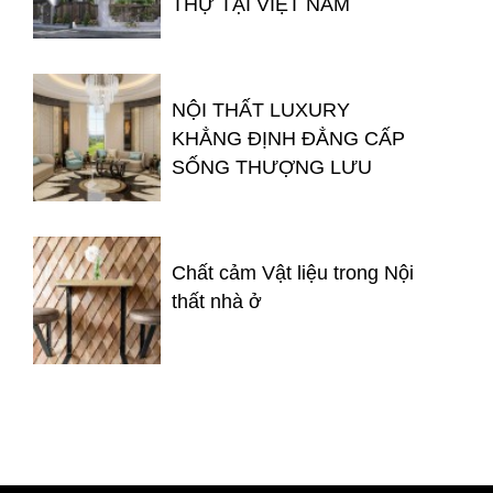
THỰ TẠI VIỆT NAM
NỘI THẤT LUXURY
KHẲNG ĐỊNH ĐẲNG CẤP
SỐNG THƯỢNG LƯU
Chất cảm Vật liệu trong Nội
thất nhà ở