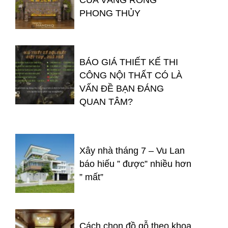
PHONG THỦY
BÁO GIÁ THIẾT KẾ THI
CÔNG NỘI THẤT CÓ LÀ
VẤN ĐỀ BẠN ĐÁNG
QUAN TÂM?
Xây nhà tháng 7 – Vu Lan
báo hiếu ” được” nhiều hơn
” mất”
Cách chọn đồ gỗ theo khoa