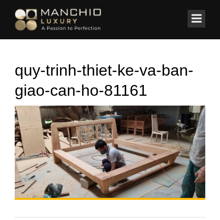
id="homepagex">
Home
/
Tin Tức & Sự Kiện
/
Quy trình thiết kế và bàn giao căn hộ
quy-trinh-thiet-ke-va-ban-
giao-can-ho-81161