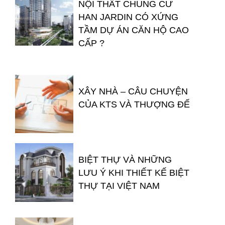
NỘI THẤT CHUNG CƯ
HAN JARDIN CÓ XỨNG
TẦM DỰ ÁN CĂN HỘ CAO
CẤP ?
XÂY NHÀ – CÂU CHUYỆN
CỦA KTS VÀ THƯỢNG ĐẾ
BIỆT THỰ VÀ NHỮNG
LƯU Ý KHI THIẾT KẾ BIỆT
THỰ TẠI VIỆT NAM