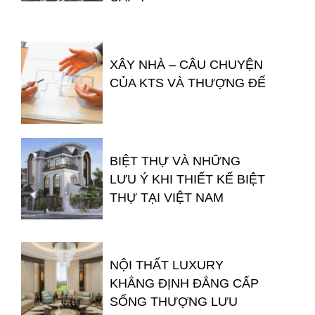
XÂY NHÀ – CÂU CHUYỆN
CỦA KTS VÀ THƯỢNG ĐẾ
BIỆT THỰ VÀ NHỮNG
LƯU Ý KHI THIẾT KẾ BIỆT
THỰ TẠI VIỆT NAM
NỘI THẤT LUXURY
KHẲNG ĐỊNH ĐẲNG CẤP
SỐNG THƯỢNG LƯU