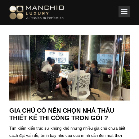
id="homepagex">
Home
GIA CHỦ CÓ NÊN CHỌN NHÀ THẦU
THIẾT KẾ THI CÔNG TRỌN GÓI ?
Tìm kiếm kiến trúc sư không khó nhưng nhiều gia chủ chưa biết
cách đặt vấn đề, trình bày nhu cầu của mình dẫn đến mất thời