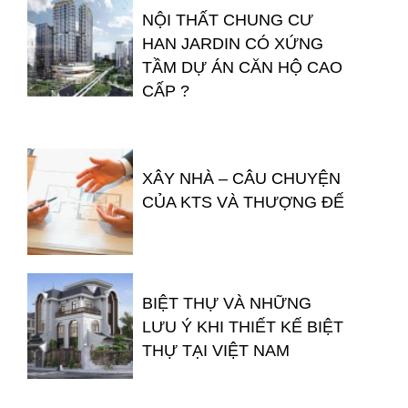
NỘI THẤT CHUNG CƯ
HAN JARDIN CÓ XỨNG
TẦM DỰ ÁN CĂN HỘ CAO
CẤP ?
XÂY NHÀ – CÂU CHUYỆN
CỦA KTS VÀ THƯỢNG ĐẾ
BIỆT THỰ VÀ NHỮNG
LƯU Ý KHI THIẾT KẾ BIỆT
THỰ TẠI VIỆT NAM