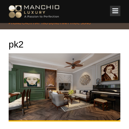
id="homepagex">
Home
/
Tin Tức & Sự Kiện
/
Phong cách
/
THIẾT KẾ NỘI THẤT ĐA
PHONG CÁCH HAY TẠO DỰNG HÌNH THỨC SỐNG
pk2