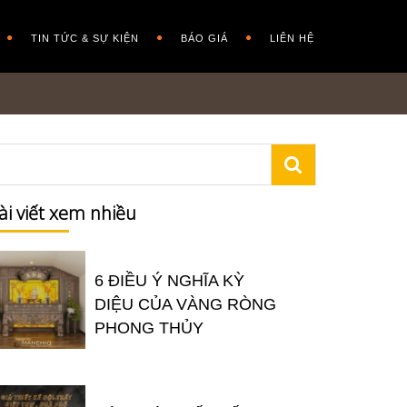
TIN TỨC & SỰ KIỆN
BÁO GIÁ
LIÊN HỆ
ài viết xem nhiều
6 ĐIỀU Ý NGHĨA KỲ
DIỆU CỦA VÀNG RÒNG
PHONG THỦY