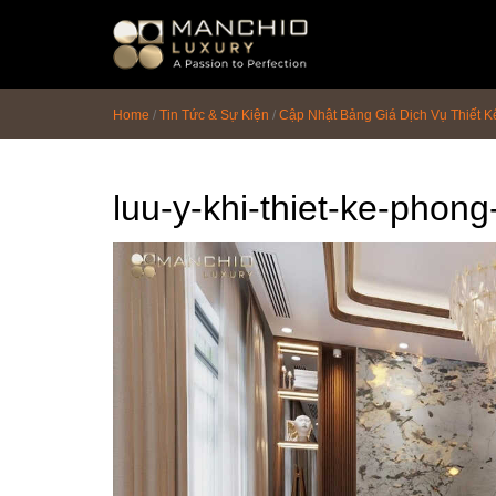
id="homepagex">
Home
/
Tin Tức & Sự Kiện
/
Cập Nhật Bảng Giá Dịch Vụ Thiết K
luu-y-khi-thiet-ke-phon