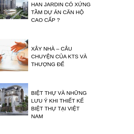
HAN JARDIN CÓ XỨNG
TẦM DỰ ÁN CĂN HỘ
CAO CẤP ?
XÂY NHÀ – CÂU
CHUYỆN CỦA KTS VÀ
THƯỢNG ĐẾ
BIỆT THỰ VÀ NHỮNG
LƯU Ý KHI THIẾT KẾ
BIỆT THỰ TẠI VIỆT
NAM