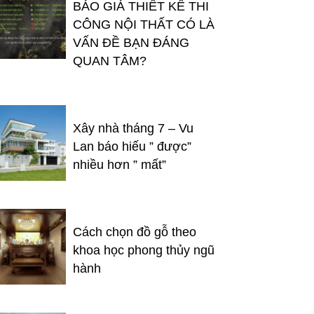
BÁO GIÁ THIẾT KẾ THI
CÔNG NỘI THẤT CÓ LÀ
VẤN ĐỀ BẠN ĐÁNG
QUAN TÂM?
Xây nhà tháng 7 – Vu
Lan báo hiếu ” được”
nhiều hơn ” mất”
Cách chọn đồ gỗ theo
khoa học phong thủy ngũ
hành