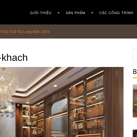
GIỚI THIỆU
SẢN PHẨM
CÁC CÔNG TRÌNH
ế Nội Thất Tại Long Biên 2024
g-khach
B