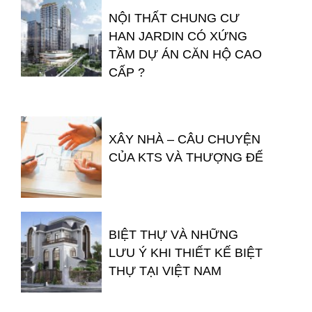
NỘI THẤT CHUNG CƯ
HAN JARDIN CÓ XỨNG
TẦM DỰ ÁN CĂN HỘ CAO
CẤP ?
XÂY NHÀ – CÂU CHUYỆN
CỦA KTS VÀ THƯỢNG ĐẾ
BIỆT THỰ VÀ NHỮNG
LƯU Ý KHI THIẾT KẾ BIỆT
THỰ TẠI VIỆT NAM