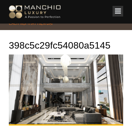
id="homepagex">
Home
/
Tin Tức & Sự Kiện
/
TÍNH THỜI THƯỢNG TRONG PHONG
CÁCH NỘI THẤT HIỆN ĐẠI
398c5c29fc54080a5145