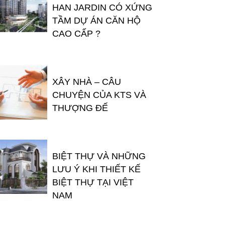
HAN JARDIN CÓ XỨNG
TẦM DỰ ÁN CĂN HỘ
CAO CẤP ?
XÂY NHÀ – CÂU
CHUYỆN CỦA KTS VÀ
THƯỢNG ĐẾ
BIỆT THỰ VÀ NHỮNG
LƯU Ý KHI THIẾT KẾ
BIỆT THỰ TẠI VIỆT
NAM