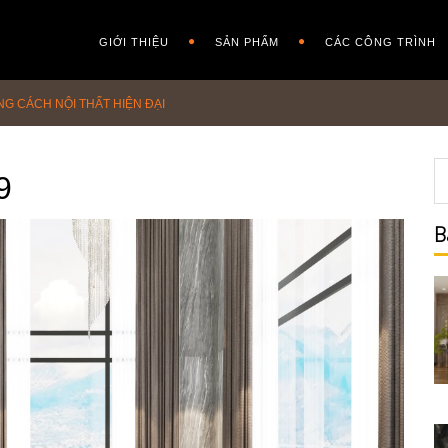
GIỚI THIỆU
SẢN PHẨM
CÁC CÔNG TRÌNH
G CÁCH NỘI THẤT HIỆN ĐẠI
9
B