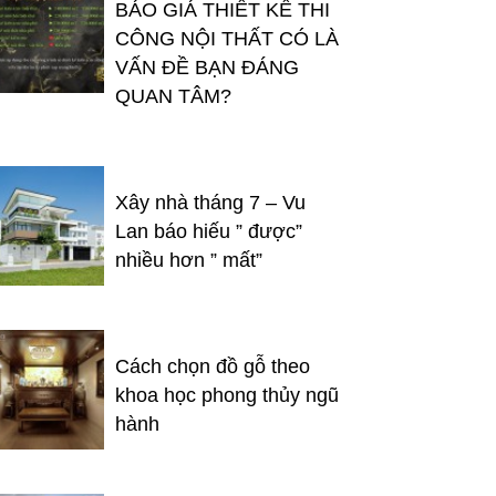
BÁO GIÁ THIẾT KẾ THI
CÔNG NỘI THẤT CÓ LÀ
VẤN ĐỀ BẠN ĐÁNG
QUAN TÂM?
Xây nhà tháng 7 – Vu
Lan báo hiếu ” được”
nhiều hơn ” mất”
Cách chọn đồ gỗ theo
khoa học phong thủy ngũ
hành