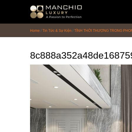
id="homepagex">
Home
/
Tin Tức & Sự Kiện
/
TÍNH THỜI THƯỢNG TRONG PHON
8c888a352a48de16875