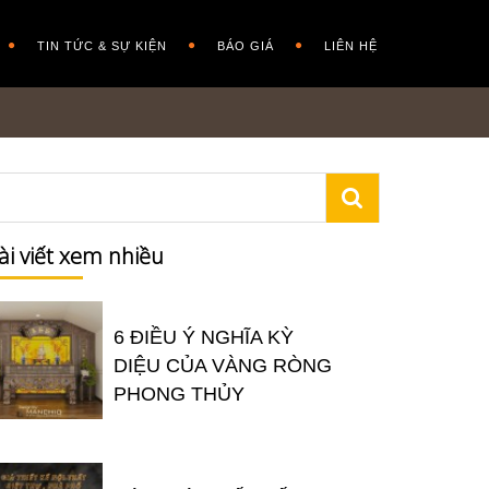
TIN TỨC & SỰ KIỆN
BÁO GIÁ
LIÊN HỆ
ài viết xem nhiều
6 ĐIỀU Ý NGHĨA KỲ
DIỆU CỦA VÀNG RÒNG
PHONG THỦY