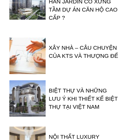
HAN JARDIN CÓ XỨNG
TẦM DỰ ÁN CĂN HỘ CAO
CẤP ?
XÂY NHÀ – CÂU CHUYỆN
CỦA KTS VÀ THƯỢNG ĐẾ
BIỆT THỰ VÀ NHỮNG
LƯU Ý KHI THIẾT KẾ BIỆT
THỰ TẠI VIỆT NAM
NỘI THẤT LUXURY