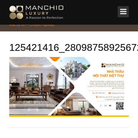
id="homepagex">
Home
/
Tin Tức & Sự Kiện
/
Tuyệt chiêu bỏ túi khi lựa chọn nhà thầu nội
thất uy tín – chuyên nghiệp
125421416_2809875892567