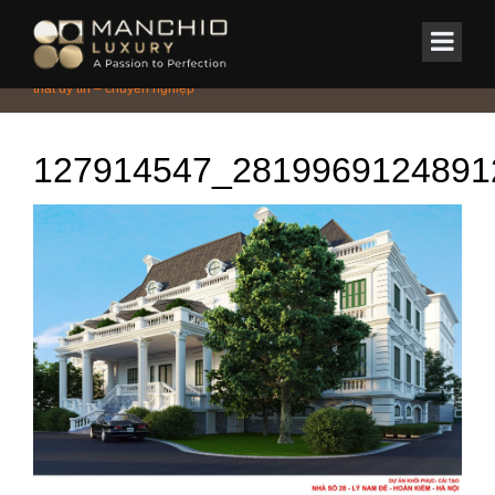
id="homepagex">
Home
/
Tin Tức & Sự Kiện
/
Tuyệt chiêu bỏ túi khi lựa chọn nhà thầu nội
thất uy tín – chuyên nghiệp
127914547_2819969124891