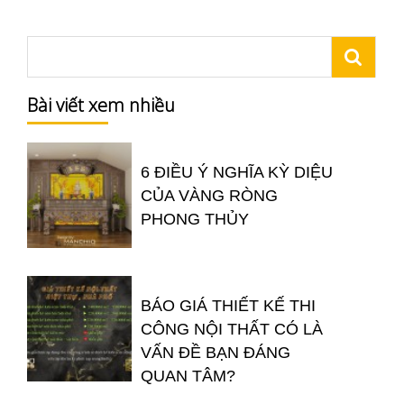
Bài viết xem nhiều
6 ĐIỀU Ý NGHĨA KỲ DIỆU
CỦA VÀNG RÒNG
PHONG THỦY
BÁO GIÁ THIẾT KẾ THI
CÔNG NỘI THẤT CÓ LÀ
VẤN ĐỀ BẠN ĐÁNG
QUAN TÂM?