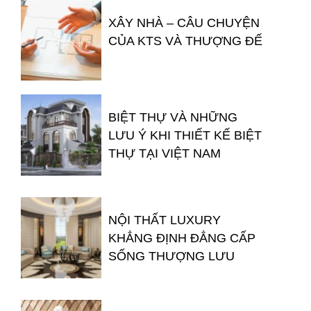
XÂY NHÀ – CÂU CHUYỆN
CỦA KTS VÀ THƯỢNG ĐẾ
BIỆT THỰ VÀ NHỮNG
LƯU Ý KHI THIẾT KẾ BIỆT
THỰ TẠI VIỆT NAM
NỘI THẤT LUXURY
KHẲNG ĐỊNH ĐẲNG CẤP
SỐNG THƯỢNG LƯU