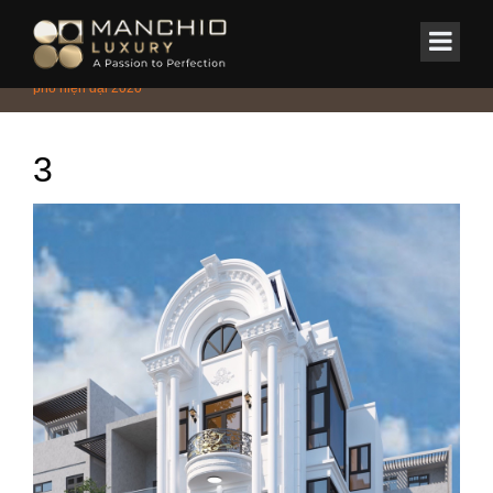
id="homepagex">
Home
/
Tin Tức & Sự Kiện
/
Phong cách
/
Xu hướng thiết kế nội thất nhà
phố hiện đại 2020
3